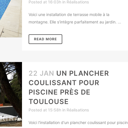
Posted at 16:03h
in
Réalisations
Voici une installation de terrasse mobile à la
montagne. Elle s'intègre parfaitement au jardin. ...
READ MORE
22 JAN
UN PLANCHER
COULISSANT POUR
PISCINE PRÈS DE
TOULOUSE
Posted at 15:58h
in
Réalisations
Voici l'installation d'un plancher coulissant pour pisci