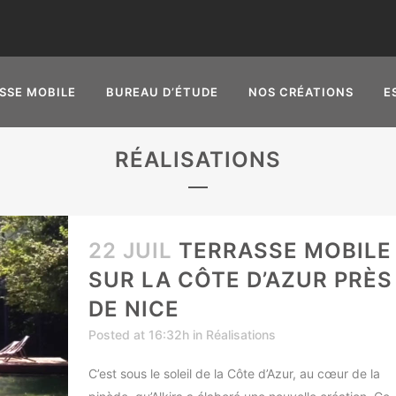
SSE MOBILE
BUREAU D’ÉTUDE
NOS CRÉATIONS
E
RÉALISATIONS
22 JUIL
TERRASSE MOBILE
SUR LA CÔTE D’AZUR PRÈS
DE NICE
Posted at 16:32h
in
Réalisations
C’est sous le soleil de la Côte d’Azur, au cœur de la