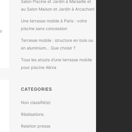
Salon Piscine et Jardin à Marseille et
au Salon Maison et Jardin à Arcachon!
Une terrasse mobile à Paris : votre
piscine sans concession
éo
Terrasse mobile : structure en bois ou
en aluminium… Que choisir ?
Tous les atouts d’une terrasse mobile
pour piscine Alkira
CATEGORIES
Non classifié(e)
Réalisations
Relation presse