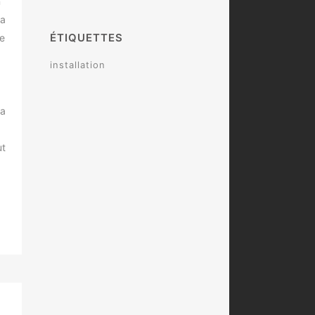
n
la
ÉTIQUETTES
e
installation
la
ut