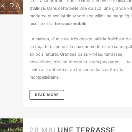
C’est à Montpellier, que se situe la nouvelle réalisatio
d’
Alkira
. Dans cette belle ville du sud, une grande vil
moderne et son jardin arboré accueille une magnifiqu
piscine et sa
terrasse mobile
.
La maison, d’un style très design, allie la fraîcheur de
sa façade blanche à la chaleur moderne de sa pergo
en bois naturel. Grandes baies vitrées, terrasses
ensoleillées, piscine limpide et jardin paysager … : to
invite à la détente et au farniente dans cette villa
montpelliéraine.
READ MORE
28 MAI
UNE TERRASSE