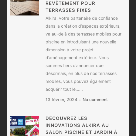
REVÊTEMENT POUR
TERRASSES FIXES
Alkira, votre partenaire de confiance
dans la création d’espaces extérieurs,
va au-delà des terrasses mobiles pour
piscine en introduisant une nouvelle
dimension à votre projet
d’aménagement extérieur. Nous
sommes fiers d’annoncer que
désormais, en plus de nos terrasses
mobiles, vous pouvez également
acquérir tout le......
13 février, 2024
No comment
DÉCOUVREZ LES
INNOVATIONS ALKIRA AU
SALON PISCINE ET JARDIN À