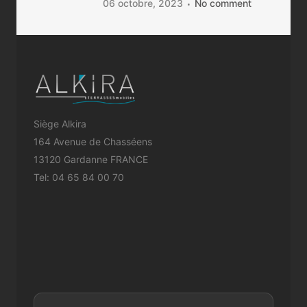
06 octobre, 2023
No comment
Siège Alkira
164 Avenue de Chasséens
13120 Gardanne FRANCE
Tel:
04 65 84 00 70