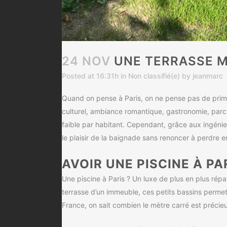
24 NOV
UNE TERRASSE MO
Posted at 16:31h
in
Non classifié(e)
by
jeanmarc
Quand on pense à Paris, on ne pense pas de prime ab
culturel, ambiance romantique, gastronomie, parc
faible par habitant. Cependant, grâce aux ingénieu
le plaisir de la baignade sans renoncer à perdre e
AVOIR UNE PISCINE À PA
Une piscine à Paris ? Un luxe de plus en plus répan
terrasse d’un immeuble, ces petits bassins permet
France, on sait combien le mètre carré est précieu