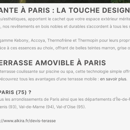
NTE À PARIS : LA TOUCHE DESIGN
qu’esthétiques, apportent le cachet que votre espace extérieur mérite
le, nos revêtements en bois nobles et durables s’accordent à tous les 
 gamme Kebony, Accoya, Thermofrène et Thermopin pour leurs propriét
ce à ces essences au choix, offrant de belles teintes marron, grise 
ERRASSE AMOVIBLE À PARIS
errasse coulissante sur piscine ou spa, cette technologie simple o
… Découvrez tous les avantages d’une terrasse mobile :
en savoir plus
.
ARIS (75) ?
us les arrondissements de Paris ainsi que les départements d’Île-de-F
nis (93), Val-de-Marne (94), Val-d’Oise (95).
://www.alkira.fr/devis-terasse