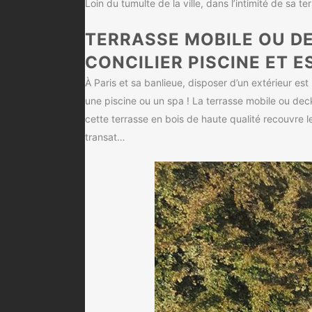
Loin du tumulte de la ville, dans l’intimité de sa 
TERRASSE MOBILE OU DE
CONCILIER PISCINE ET E
À Paris et sa banlieue, disposer d’un extérieur est 
une piscine ou un spa ! La terrasse mobile ou deck m
cette terrasse en bois de haute qualité recouvre 
transat…