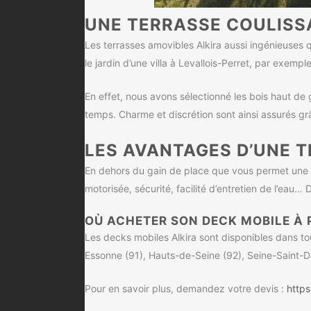
UNE TERRASSE COULISSA
Les terrasses amovibles Alkira aussi ingénieuses 
le jardin d’une villa à Levallois-Perret, par exemp
En effet, nous avons sélectionné les bois haut de
temps. Charme et discrétion sont ainsi assurés grâ
LES AVANTAGES D’UNE T
En dehors du gain de place que vous permet une t
motorisée, sécurité, facilité d’entretien de l’eau
OÙ ACHETER SON DECK MOBILE À P
Les decks mobiles Alkira sont disponibles dans to
Essonne (91), Hauts-de-Seine (92), Seine-Saint-De
Pour en savoir plus, demandez votre devis :
https