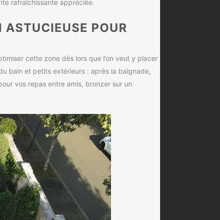
ente rafraîchissante appréciée.
ON ASTUCIEUSE POUR
optimiser cette zone dès lors que l’on veut y placer
 du bain et petits extérieurs : après la baignade,
pour vos repas entre amis, bronzer sur un