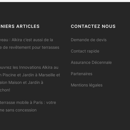
NIERS ARTICLES
CONTACTEZ NOUS
eau : Alkira c’est aussi de la
Demande de devis
e de revêtement pour terrasses
Contact rapide
Assurance Décennale
uvrez les Innovations Alkira au
Partenaires
n Piscine et Jardin à Marseille et
alon Maison et Jardin à
Mentions légales
chon!
terrasse mobile à Paris : votre
ine sans concession