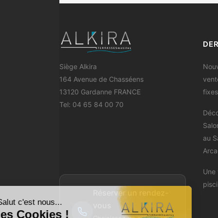
DER
Siège Alkira
Nouv
164 Avenue de Chasséens
vent
13120 Gardanne FRANCE
fixes
Tel:
04 65 84 00 70
Déco
Salo
au S
Arca
Une 
pisc
Réserver un rendez-
Salut c'est nous...
vous
les Cookies !