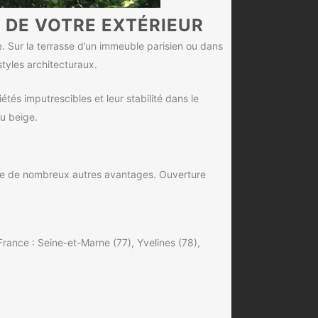
 DE VOTRE EXTÉRIEUR
. Sur la terrasse d’un immeuble parisien ou dans
styles architecturaux.
és imputrescibles et leur stabilité dans le
ou beige.
ffre de nombreux autres avantages. Ouverture
rance : Seine-et-Marne (77), Yvelines (78),