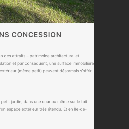
SANS CONCESSION
n des attraits – patrimoine architectural et
lation et par conséquent, une surface immobilière
 extérieur (même petit) peuvent désormais s’offrir
 petit jardin, dans une cour ou même sur le toit-
un espace extérieur très étendu. Et en Île-de-