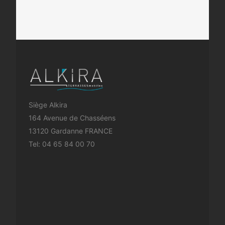
Siège Alkira
164 Avenue de Chasséens
13120 Gardanne FRANCE
Tel:
04 65 84 00 70