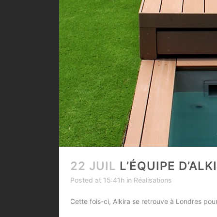
22 JUIL
L’ÉQUIPE D’AL
Posted at 15:41h
in
Réalisations
Cette fois-ci, Alkira se retrouve à Londres pou