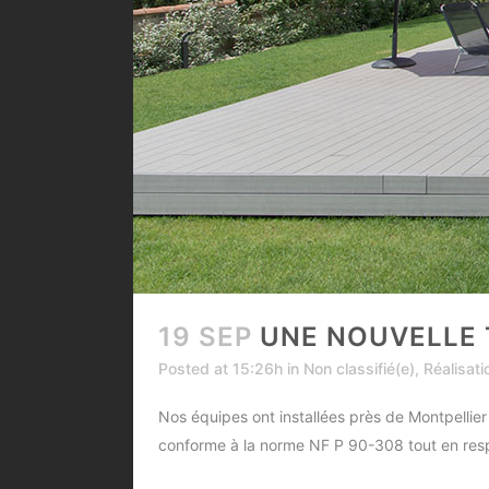
19 SEP
UNE NOUVELLE 
Posted at 15:26h
in
Non classifié(e)
,
Réalisati
Nos équipes ont installées près de Montpellier 
conforme à la norme NF P 90-308 tout en respe