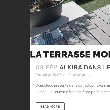
08 FÉV
ALKIRA DANS 
Posted at 10:05h
in
Relation presse
Domodeco présente dans son édition Lyonnaise 
Laméo. La couleur béton s'intègre parfaitement
READ MORE